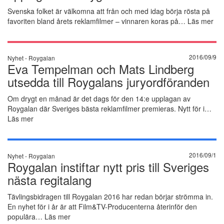
Svenska folket är välkomna att från och med idag börja rösta på
favoriten bland årets reklamfilmer – vinnaren koras på…
Läs mer
2016/09/9
Nyhet -
Roygalan
Eva Tempelman och Mats Lindberg
utsedda till Roygalans juryordföranden
Om drygt en månad är det dags för den 14:e upplagan av
Roygalan där Sveriges bästa reklamfilmer premieras. Nytt för i…
Läs mer
2016/09/1
Nyhet -
Roygalan
Roygalan instiftar nytt pris till Sveriges
nästa regitalang
Tävlingsbidragen till Roygalan 2016 har redan börjar strömma in.
En nyhet för i år är att Film&TV-Producenterna återinför den
populära…
Läs mer