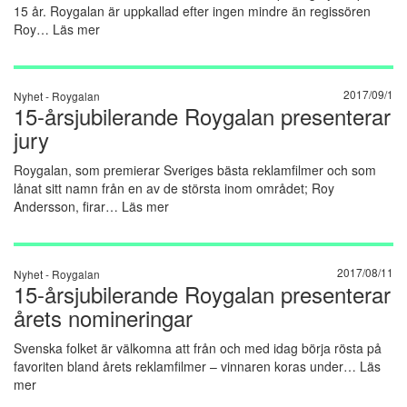
15 år. Roygalan är uppkallad efter ingen mindre än regissören
Roy…
Läs mer
2017/09/1
Nyhet -
Roygalan
15-årsjubilerande Roygalan presenterar
jury
Roygalan, som premierar Sveriges bästa reklamfilmer och som
lånat sitt namn från en av de största inom området; Roy
Andersson, firar…
Läs mer
2017/08/11
Nyhet -
Roygalan
15-årsjubilerande Roygalan presenterar
årets nomineringar
Svenska folket är välkomna att från och med idag börja rösta på
favoriten bland årets reklamfilmer – vinnaren koras under…
Läs
mer