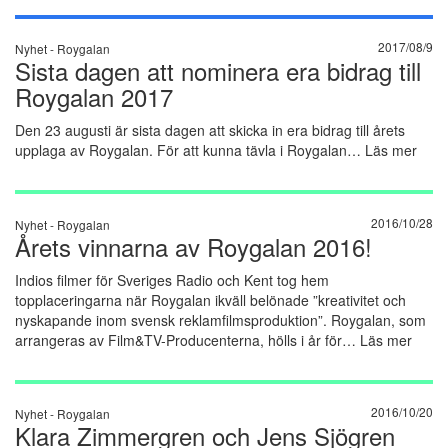
2017/08/9
Nyhet -
Roygalan
Sista dagen att nominera era bidrag till
Roygalan 2017
Den 23 augusti är sista dagen att skicka in era bidrag till årets
upplaga av Roygalan. För att kunna tävla i Roygalan…
Läs mer
2016/10/28
Nyhet -
Roygalan
Årets vinnarna av Roygalan 2016!
Indios filmer för Sveriges Radio och Kent tog hem
topplaceringarna när Roygalan ikväll belönade ”kreativitet och
nyskapande inom svensk reklamfilmsproduktion”. Roygalan, som
arrangeras av Film&TV-Producenterna, hölls i år för…
Läs mer
2016/10/20
Nyhet -
Roygalan
Klara Zimmergren och Jens Sjögren