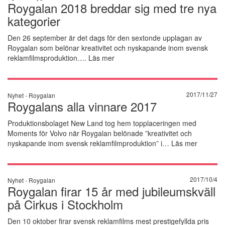
Roygalan 2018 breddar sig med tre nya
kategorier
Den 26 september är det dags för den sextonde upplagan av
Roygalan som belönar kreativitet och nyskapande inom svensk
reklamfilmsproduktion….
Läs mer
2017/11/27
Nyhet -
Roygalan
Roygalans alla vinnare 2017
Produktionsbolaget New Land tog hem topplaceringen med
Moments för Volvo när Roygalan belönade ”kreativitet och
nyskapande inom svensk reklamfilmproduktion” i…
Läs mer
2017/10/4
Nyhet -
Roygalan
Roygalan firar 15 år med jubileumskväll
på Cirkus i Stockholm
Den 10 oktober firar svensk reklamfilms mest prestigefyllda pris