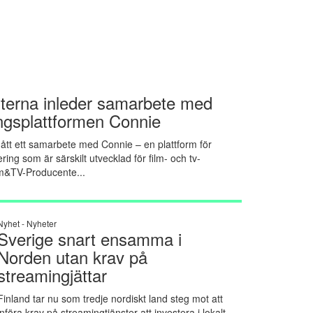
erna inleder samarbete med
ingsplattformen Connie
tt ett samarbete med Connie – en plattform för
ring som är särskilt utvecklad för film- och tv-
m&TV-Producente...
Nyhet -
Nyheter
Sverige snart ensamma i
Norden utan krav på
streamingjättar
Finland tar nu som tredje nordiskt land steg mot att
införa krav på streamingtjänster att investera i lokalt