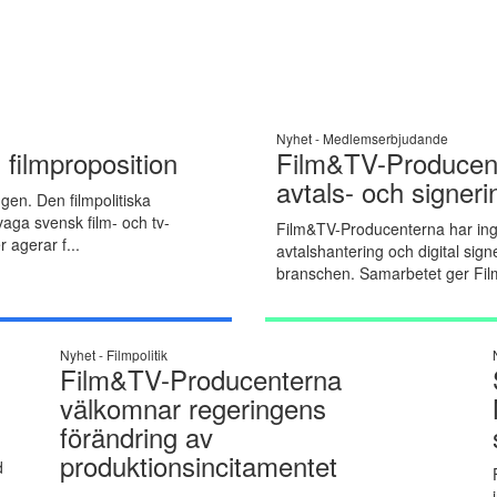
Nyhet -
Medlemserbjudande
 filmproposition
Film&TV-Producent
avtals- och signer
gen. Den filmpolitiska
vaga svensk film- och tv-
Film&TV-Producenterna har ingå
 agerar f...
avtalshantering och digital signe
branschen. Samarbetet ger Fil
Nyhet -
Filmpolitik
Film&TV-Producenterna
välkomnar regeringens
förändring av
produktionsincitamentet
d