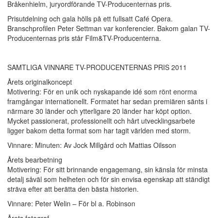
Bråkenhielm, juryordförande TV-Producenternas pris.
Prisutdelning och gala hölls på ett fullsatt Café Opera.
Branschprofilen Peter Settman var konferencier. Bakom galan TV-
Producenternas pris står Film&TV-Producenterna.
SAMTLIGA VINNARE TV-PRODUCENTERNAS PRIS 2011
Årets originalkoncept
Motivering: För en unik och nyskapande idé som rönt enorma
framgångar internationellt. Formatet har sedan premiären sänts i
närmare 30 länder och ytterligare 20 länder har köpt option.
Mycket passionerat, professionellt och hårt utvecklingsarbete
ligger bakom detta format som har tagit världen med storm.
Vinnare: Minuten: Av Jock Millgård och Mattias Oilsson
Årets bearbetning
Motivering: För sitt brinnande engagemang, sin känsla för minsta
detalj såväl som helheten och för sin envisa egenskap att ständigt
sträva efter att berätta den bästa historien.
Vinnare: Peter Welin – För bl a. Robinson
Årets fotograf