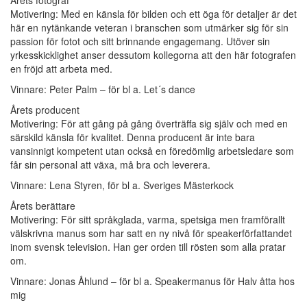
Motivering: Med en känsla för bilden och ett öga för detaljer är det
här en nytänkande veteran i branschen som utmärker sig för sin
passion för fotot och sitt brinnande engagemang. Utöver sin
yrkesskicklighet anser dessutom kollegorna att den här fotografen
en fröjd att arbeta med.
Vinnare: Peter Palm – för bl a. Let´s dance
Årets producent
Motivering: För att gång på gång överträffa sig själv och med en
särskild känsla för kvalitet. Denna producent är inte bara
vansinnigt kompetent utan också en föredömlig arbetsledare som
får sin personal att växa, må bra och leverera.
Vinnare: Lena Styren, för bl a. Sveriges Mästerkock
Årets berättare
Motivering: För sitt språkglada, varma, spetsiga men framförallt
välskrivna manus som har satt en ny nivå för speakerförfattandet
inom svensk television. Han ger orden till rösten som alla pratar
om.
Vinnare: Jonas Åhlund – för bl a. Speakermanus för Halv åtta hos
mig