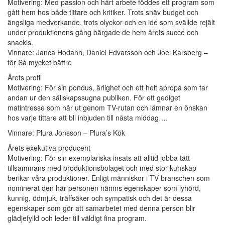
Motivering: Med passion och hårt arbete föddes ett program som
gått hem hos både tittare och kritiker. Trots snäv budget och
ängsliga medverkande, trots olyckor och en idé som svällde rejält
under produktionens gång bärgade de hem årets succé och
snackis.
Vinnare: Janca Hodann, Daniel Edvarsson och Joel Karsberg –
för Så mycket bättre
Årets profil
Motivering: För sin pondus, ärlighet och ett helt apropå som tar
andan ur den sällskapssugna publiken. För ett gediget
matintresse som når ut genom TV-rutan och lämnar en önskan
hos varje tittare att bli inbjuden till nästa middag….
Vinnare: Plura Jonsson – Plura’s Kök
Årets exekutiva producent
Motivering: För sin exemplariska insats att alltid jobba tätt
tillsammans med produktionsbolaget och med stor kunskap
berikar våra produktioner. Enligt människor i TV branschen som
nominerat den här personen nämns egenskaper som lyhörd,
kunnig, ödmjuk, träffsäker och sympatisk och det är dessa
egenskaper som gör att samarbetet med denna person blir
glädjefylld och leder till väldigt fina program.