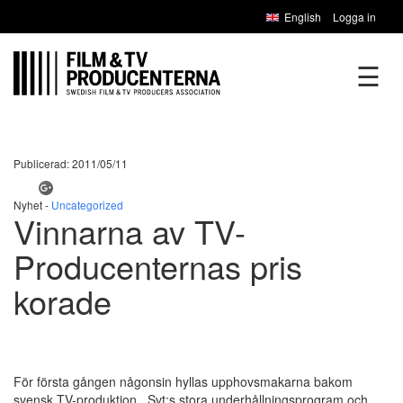
English
Logga in
☰
Publicerad: 2011/05/11
Nyhet -
Uncategorized
Vinnarna av TV-
Producenternas pris
korade
För första gången någonsin hyllas upphovsmakarna bakom
svensk TV-produktion. Svt:s stora underhållningsprogram och