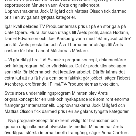
exportsuccén Minuten vann Årets originalkoncept.
Upphovsmakarna Jock Millgård och Mattias Olsson fick därmed
pris i en av galans tyngsta kategorier.
Igår kväll delades TV-Producenternas pris ut på en stor gala på
Café Opera. Plura Jonsson utsågs till Årets profil, Janca Hodann,
Daniel Edvarsson och Joel Karsberg vann med “Så mycket bättre”
pris för Årets prestation och Åsa Thurhammar utsågs till Årets
castare för bland annat Mästarnas Mästare.
– Vi gör riktigt bra TV! Svenska programkoncept, dokumentärer
och faktaprogram håller världsklass. Det är produktionsbolagen
som står för idéerna och det kreativa arbetet. Därför känns det
extra kul att nu få hylla dem som faktiskt gör jobbet, säger Robert
Aschberg, ordförande i Film&TV-Producenternas tv-sektion.
Svt:s stora underhållningsprogram Minuten blev Årets
originalkoncept för en unik och nyskapande idé som rönt enorma
framgångar internationellt. Upphovsmakarna Jock Millgård och
Mattias Olsson fick därmed pris i en av galans tyngsta kategorier.
– Nya programkoncept är extremt viktigt för branschen och
genom originalkoncept utvecklas tv-mediet. Minuten har årets
överlägset största internationella framgång, säger Anna Carrfors