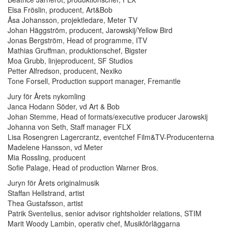
Elsa Fröslin, producent, Art&Bob
Åsa Johansson, projektledare, Meter TV
Johan Häggström, producent, Jarowskij/Yellow Bird
Jonas Bergström, Head of programme, ITV
Mathias Gruffman, produktionschef, Bigster
Moa Grubb, linjeproducent, SF Studios
Petter Alfredson, producent, Nexiko
Tone Forsell, Production support manager, Fremantle
Jury för Årets nykomling
Janca Hodann Söder, vd Art & Bob
Johan Stemme, Head of formats/executive producer Jarowskij
Johanna von Seth, Staff manager FLX
Lisa Rosengren Lagercrantz, eventchef Film&TV-Producenterna
Madelene Hansson, vd Meter
Mia Rossling, producent
Sofie Palage, Head of production Warner Bros.
Juryn för Årets originalmusik
Staffan Hellstrand, artist
Thea Gustafsson, artist
Patrik Sventelius, senior advisor rightsholder relations, STIM
Marit Woody Lambin, operativ chef, Musikförläggarna