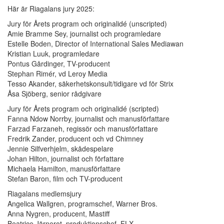
Här är Riagalans jury 2025:
Jury för Årets program och originalidé (unscripted)
Amie Bramme Sey, journalist och programledare
Estelle Boden, ​​Director of International Sales Mediawan
Kristian Luuk, programledare
Pontus Gårdinger, TV-producent
Stephan Rimér, vd Leroy Media
Tesso Akander, säkerhetskonsult/tidigare vd för Strix
Åsa Sjöberg, senior rådgivare
Jury för Årets program och originalidé (scripted)
Fanna Ndow Norrby, journalist och manusförfattare
Farzad Farzaneh, regissör och manusförfattare
Fredrik Zander, producent och vd Chimney
Jennie Silfverhjelm, skådespelare
Johan Hilton, journalist och författare
Michaela Hamilton, manusförfattare
Stefan Baron, film och TV-producent
Riagalans medlemsjury
Angelica Wallgren, programschef, Warner Bros.
Anna Nygren, producent, Mastiff
Beatrice Järnerot, produktionschef, FLX