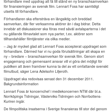
förhandlare med uppdrag att få till stånd en ny branschsamverkan
för finansieringen av svensk film. Lennart Foss har samtidigt
utsetts till förhandlare.
Förhandlaren ska eftersträva en långsiktig och breddad
samverkan, där fler verksamma aktörer än i dag bidrar. Detta
innebär att diskussioner ska föras med såväl avtalsparterna i det
nu gällande filmavtalet som nya parter, t.ex. aktörer som
tillhandahåller filmtjänster via olika medier.
– Jag är mycket glad att Lennart Foss accepterat uppdraget som
förhandlare. Därmed har vi nu goda förutsättningar att skapa en
ny – bredare – branschsamverkan för svensk film. Genom stort
engagemang och gemensamt ansvar vill vi göra det möjligt för
publiken att även framöver kunna ta del av ett omfattande svenskt
filmutbud, säger Lena Adelsohn Liljeroth.
Uppdraget ska redovisas senast den 31 december 2011.
Bakgrundsinformation
Lennart Foss är koncernchef i mediekoncernen NTM där bl.a.
Norrköpings Tidningar, Västerviks-Tidningen och Norrbottens-
Kuriren ingår.
De filmpolitiska insatserna i Sverige finansieras till stor del genom