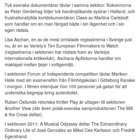
Två svenska dokumentärer tävlar i samma sektion: Kokvinnorna
av Peter Gerdehag följer två handmjölkande systrar i Halland, och
frustrationsfyllda kortdokumentären Claes av Martina Carlstedt
som handlar om en man fångad både i sin lägenhet och i sin
egen rädsla.
Lisa Aschan, en av de mest omtalade regissörerna i Sverige just
nu, är en av Variety’s Ten European Filmmakers to Watch
(regissörerna i sektionen har röstats fram av Varietys
internationella kritikerkår). Aschans Apflickorna handlar om
maktspel mellan tjejer i voltigemiljö.
I sektionen Forum of Independents competition tävlar Mariken
Halle med sin examensfilm från Filmhögskolan i Göteborg Kanske
i morgon. I filmen intervjuar hon 100 personer på gatan för att
undersöka begrepp kring autenticitet.
Ruben Östlunds retoriska thriller Play är uttagen till sektionen
Another View (där även polsk-svenska samproduktionen The Mill
& the Cross deltar).
I sektionen 2011: A Musical Odyssey deltar The Extraordinary
Ordinary Life of José González av Mikel Cee Karlsson och Fredrik
Egerstrand.