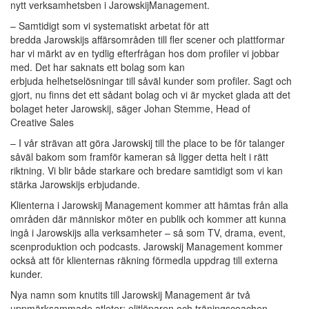
nytt verksamhetsben i JarowskijManagement.
– Samtidigt som vi systematiskt arbetat för att
bredda Jarowskijs affärsområden till fler scener och plattformar
har vi märkt av en tydlig efterfrågan hos dom profiler vi jobbar
med. Det har saknats ett bolag som kan
erbjuda helhetselösningar till såväl kunder som profiler. Sagt och
gjort, nu finns det ett sådant bolag och vi är mycket glada att det
bolaget heter Jarowskij, säger Johan Stemme, Head of
Creative Sales
– I vår strävan att göra Jarowskij till the place to be för talanger
såväl bakom som framför kameran så ligger detta helt i rätt
riktning. Vi blir både starkare och bredare samtidigt som vi kan
stärka Jarowskijs erbjudande.
Klienterna i Jarowskij Management kommer att hämtas från alla
områden där människor möter en publik och kommer att kunna
ingå i Jarowskijs alla verksamheter – så som TV, drama, event,
scenproduktion och podcasts. Jarowskij Management kommer
också att för klienternas räkning förmedla uppdrag till externa
kunder.
Nya namn som knutits till Jarowskij Management är två
uppmärksammade atleter; elitlöparen och träningscoachen