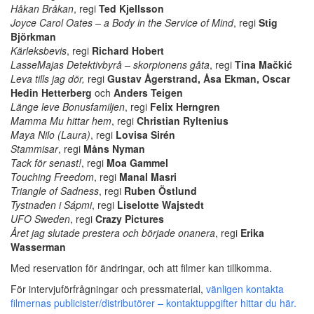
Håkan Bråkan
, regi
Ted Kjellsson
Joyce Carol Oates – a Body in the Service of Mind
, regi
Stig
Björkman
Kärleksbevis
, regi
Richard Hobert
LasseMajas Detektivbyrå
– skorpionens gåta
, regi
Tina Mačkić
Leva tills jag dör,
regi
Gustav Ågerstrand, Åsa Ekman, Oscar
Hedin Hetterberg
och
Anders Teigen
Länge leve Bonusfamiljen
, regi
Felix Herngren
Mamma Mu hittar hem
, regi
Christian Ryltenius
Maya Nilo (Laura)
, regi
Lovisa Sirén
Stammisar
, regi
Måns Nyman
Tack för senast!
, regi
Moa Gammel
Touching Freedom
, regi
Manal Masri
Triangle of Sadness
, regi
Ruben Östlund
Tystnaden i Sápmi
, regi
Liselotte Wajstedt
UFO Sweden
, regi
Crazy Pictures
Året jag slutade prestera och började onanera
, regi
Erika
Wasserman
Med reservation för ändringar, och att filmer kan tillkomma.
För intervjuförfrågningar och pressmaterial,
vänligen kontakta
filmernas publicister/distributörer
–
kontaktuppgifter hittar du här.