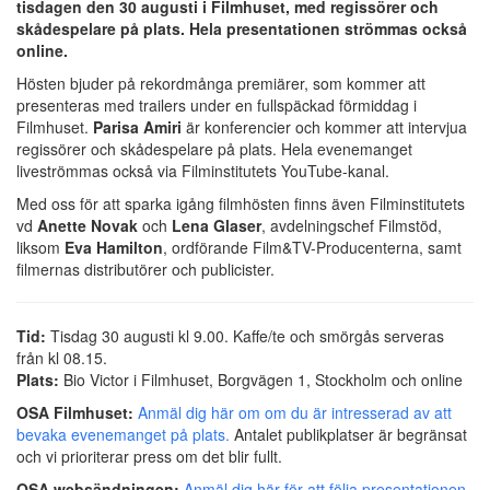
tisdagen den 30 augusti i Filmhuset, med regissörer och
skådespelare på plats. Hela presentationen strömmas också
online.
Hösten bjuder på rekordmånga premiärer, som kommer att
presenteras med trailers under en fullspäckad förmiddag i
Filmhuset.
Parisa Amiri
är konferencier och kommer att intervjua
regissörer och skådespelare på plats. Hela evenemanget
liveströmmas också via Filminstitutets YouTube-kanal.
Med oss för att sparka igång filmhösten finns även Filminstitutets
vd
Anette Novak
och
Lena Glaser
, avdelningschef Filmstöd,
liksom
Eva Hamilton
, ordförande Film&TV-Producenterna, samt
filmernas distributörer och publicister.
Tid:
Tisdag 30 augusti kl 9.00. Kaffe/te och smörgås serveras
från kl 08.15.
Plats:
Bio Victor i Filmhuset, Borgvägen 1, Stockholm och online
OSA Filmhuset:
Anmäl dig här om om du är intresserad av att
bevaka evenemanget på plats.
Antalet publikplatser är begränsat
och vi prioriterar press om det blir fullt.
OSA websändningen:
Anmäl dig här för att följa presentationen