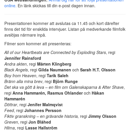
online.
En länk skickas till din e-post dagen innan.
Presentationen kommer att avslutas ca 11.45 och kort därefter
finns det tid för enskilda intervjuer. Listan på medverkande filmfolk
avslöjas närmare inpå.
Filmer som kommer att presenteras:
All of our Heartbeats are Connected by Exploding Stars
, regi
Jennifer Rainsford
Andra akten
, regi
Mårten Klingberg
Black Angels
, regi
Gilda Naumanen
och
Sarah H.T. Olsson
Boy from Heaven
, regi
Tarik Saleh
Bränn alla mina brev
, regi
Björn Runge
Det ska va gôtt å leva – en film om Galenskaparna & After Shave
,
regi
Anna Hammarén, Rasmus Ohlander
och
Håkan
Hammarén
Döttrar
, regi
Jenifer Malmqvist
Feed
, regi
Johannes Persson
Fiktiv granskning – en grävande historia,
regi
Jimmy Olsson
Greven
, regi
Jon Blåhed
Hilma
, regi
Lasse Hallström