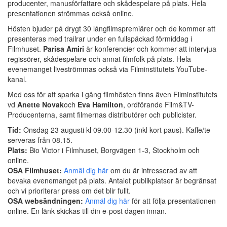
producenter, manusförfattare och skådespelare på plats. Hela
presentationen strömmas också online.
Hösten bjuder på drygt 30 långfilmspremiärer och de kommer att
presenteras med trailrar under en fullspäckad förmiddag i
Filmhuset.
Parisa Amiri
är konferencier och kommer att intervjua
regissörer, skådespelare och annat filmfolk på plats. Hela
evenemanget liveströmmas också via Filminstitutets YouTube-
kanal.
Med oss för att sparka i gång filmhösten finns även Filminstitutets
vd
Anette Novak
och
Eva Hamilton
, ordförande Film&TV-
Producenterna, samt filmernas distributörer och publicister.
Tid:
Onsdag 23 augusti kl 09.00-12.30 (inkl kort paus). Kaffe/te
serveras från 08.15.
Plats:
Bio Victor i Filmhuset, Borgvägen 1-3, Stockholm och
online.
OSA Filmhuset:
Anmäl dig här
om du är intresserad av att
bevaka evenemanget på plats. Antalet publikplatser är begränsat
och vi prioriterar press om det blir fullt.
OSA websändningen:
Anmäl dig här
för att följa presentationen
online. En länk skickas till din e-post dagen innan.