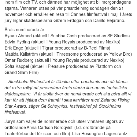
inom film och TV, och därmed har möjlighet att bli morgondagens
stjärna. Vinnaren utses på vår prisutdelning söndagen den 21
november och erhåller en resa till Cannes filmfestival i maj. I årets
jury ingår skådespelarna Gizem Erdogan och Danilo Bejarano.
Årets nominerade är:
Ayaan Ahmed (aktuell i Snabba Cash producerad av SF Studios)
Edvin Ryding (aktuell i Young Royals producerad av Nexiko)
Erik Enge (aktuell i Tigrar producerad av B-Reel Films)
Matilda Källström (aktuell i Threesome producerad av Yellow Bird)
Omar Rudberg (aktuell I Young Royals producerad av Nexiko)
Sofia Kappel (aktuell i Pleasure producerad av Plattform och
Grand Slam Film)
– Stockholm filmfestival är tillbaka efter pandemin och då känns
det extra roligt att presentera årets starka line-up av fantastiska
skådespelare. Vi är stolta över de nominerade och ska göra allt vi
kan för att hjälpa dem framåt i sina karriärer med Zalando Rising
Star Award, säger Git Scheynius, festivalchef på Stockholms
filmfestival.
Juryn som väljer de nominerade och utser vinnaren utgörs av
ordförande Anna Carlson Nordqvist (f.d. ordförande på
Teaterförbundet för scen och film), Lisa Rosengren Lagercrantz