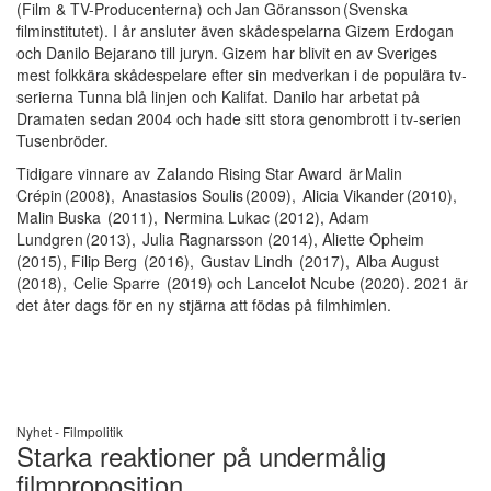
(Film & TV-Producenterna) och Jan Göransson (Svenska
filminstitutet). I år ansluter även skådespelarna Gizem Erdogan
och Danilo Bejarano till juryn. Gizem har blivit en av Sveriges
mest folkkära skådespelare efter sin medverkan i de populära tv-
serierna Tunna blå linjen och Kalifat. Danilo har arbetat på
Dramaten sedan 2004 och hade sitt stora genombrott i tv-serien
Tusenbröder.
Tidigare vinnare av Zalando Rising Star Award är Malin
Crépin (2008), Anastasios Soulis (2009), Alicia Vikander (2010),
Malin Buska (2011), Nermina Lukac (2012), Adam
Lundgren (2013), Julia Ragnarsson (2014), Aliette Opheim
(2015), Filip Berg (2016), Gustav Lindh (2017), Alba August
(2018), Celie Sparre (2019) och Lancelot Ncube (2020). 2021 är
det åter dags för en ny stjärna att födas på filmhimlen.
Nyhet -
Filmpolitik
Starka reaktioner på undermålig
filmproposition