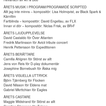
ÅRETS MUSIK I PROGRAM/PROGRAMIDÉ SCRIPTED
Allt jag inte minns – kompositör: Lisa Holmqvist, av Black Spark &
Kärnfilm
Fartblinda – kompositör: David Engellau, av FLX
Innan vi dör – kompositör: Niclas Frisk, av BR•F
ÅRETS LJUDUPPLEVELSE
David Castaldo för Över Atlanten
Fredrik Martinsson för Avicii tribute concert
Henrik Pettersson för Expeditionen
ÅRETS BERÄTTARE
Camilla Ahlgren för Störst av allt
Jens von Reis för D-play dokumentär
Josephine Bornebush för Älska mig
ÅRETS VISUELLA UTTRYCK
Björn Tjärnberg för Flocken
David Nilsson för Eldens mat
Gabriel Mkrttchian för Eagles
ÅRETS CASTARE
Maggie Widstrand för Störst av allt