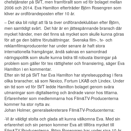
chefstjänster på SVT, men framförallt som vd för bolaget mellan
2006 och 2014. Eva Hamilton efterträder Björn Rosengren som
kliver av ordförandeposten efter 10 år.
– Det ska bli roligt att få ta över ordförandeklubban efter Björn,
men samtidigt svårt. Det här är en jättespännande bransch där
mycket händer, men det finns så mycket som skulle kunna göras
för att ge den bättre förutsättningar. Svenska film-, tv- och
reklamfilmsproducenter har under senare år haft stora
internationella framgångar, ändå saknas en samordnad
näringspolitik som skulle kunna bidra till robusta lösningar på
problem som gäller för tex rättigheter och finansiering, säger Eva
Hamilton i en kommentar.
Efter sin tid på SVT har Eva Hamilton har styrelseuppdrag i flera
olika branscher, så som Nexico, Fortum LKAB och Lindex. Under
sin tid som vd för SVT ledde Hamilton bolaget genom svåra
utmaningar som digitalisering och ändrade vanor hos tittarna.
Erfarenheter som medlemmarna hos Film&TV-Producenterna
kommer ha stor nytta av.
Johan Holmer, generalsekreterare Film&TV-Producenterna:
-Vi är väldigt stolta och glada att kunna välkomna Eva. Med sin
erfarenhet och sin person kommer Eva att tillföra mycket till
Film&TV-Producenterna. Björn Rosengren har under sina 10 år