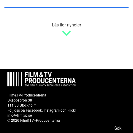
Läs fler nyheter
Film&TV-Producenterna
Skeppsbron 38
111 30 Stockholm
Följ oss på
Facebook
,
Instagram
och
Flickr
info@filmtvp.se
© 2026 Film&TV–Producenterna
Sök