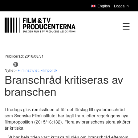
English
Logga in
☰
Publicerad: 2016/08/31
Nyhet -
Filminstitutet
,
Filmpolitik
Branschråd kritiseras av
branschen
I fredags gick remisstiden ut för det förslag till nya branschråd
som Svenska Filminstitutet har tagit fram, efter regeringens nya
filmproposition (2015/16:132). Flera av branschens stora aktörer
är kritiska.
– Vi har hela tiden varit kritiska till idén om branschråd eftersom