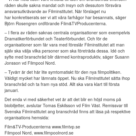
råden skulle sakna mandat och insyn och dessutom försvåra
ansvarsutkrävande av Filminstitutet. När förslaget nu
har konkretiserats ser vi att våra farhågor har besannats, säger
Björn Rosengren ordförande Film&TVProducenterna.
– I flera av råden saknas centrala organisationer som exempelvis
Dramatikerförbundet och Teaterförbundet. Och för de
organisationer som får vara med föreslår Filminstitutet att man
själv ska välja vilka personer som ska företräda dessa. Idé och
syfte med branschråd blir därmed kontraproduktiv, säger Susann
Jonsson vd Filmpool Nord.
– Tyvärr är det här lite symtomatiskt för den nya filmpolitiken.
Väldigt mycket har lämnats öppet. Nu ska Filminstitutet sätta ihop
branschråd och ta fram nya stöd. Allt ska vara klart till första
januari.
Det enda vi med säkerhet vet är att det blir en höjd moms på
biobiljetter, avslutar Tomas Eskilsson vd Film Väst. Remissvar till
Svenska Filminstitutet ang branschråd finns att läsa på respektive
organisations hemsida:
Film&TV-Producenterna
www.filmtvp.se
Filmpool Nord,
www.filmpoolnord.se