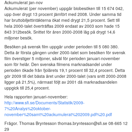
Ackumulerat jan-nov
Ackumulerat (per november) uppgår biobesöken till 15 674 042,
upp över drygt 13 procent jämfört med 2008. Under samma tid
har bruttobiljettintäkterna ökat med drygt 21,5 procent. Sett till
hela 2000-talet överträffas 2009 endast av 2003 som hade 15
843 312besök. Snittet för åren 2000-2008 låg på drygt 14,6
miljoner besök.
Besöken på svensk film uppgår under perioden till 5 080 380.
Detta är första gången under 2000-talet som besöken för svensk
film överstiger 5 miljoner, såväl för perioden januari-november
som för helår. Den svenska filmens marknadsandel under
perioden ökade från fjolårets 19,1 procent till 32,4 procent. Detta
gör 2009 till det bästa året under 2000-talet (vars snitt 2000-2008
ligger på 21,5%), närmast följt av 2001 då marknadsandelen
uppgick till 25,4 procent.
Hela rapporten januari-november:
http://www.sfi.se/Documents/Statistik/2009-
7%20Analys%20oktober-
november%20samt%20ackumulerat%202009.pdf%20.pdf
Frågor. Thomas Bryntesson thomas.bryntesson@sfi.se 08-665 12
29