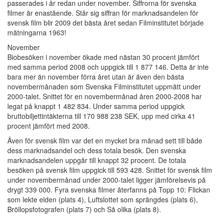
passerades i år redan under november. Siffrorna för svenska
filmer är enastående. Står sig siffran för marknadsandelen för
svensk film blir 2009 det bästa året sedan Filminstitutet började
mätningarna 1963!
November
Biobesöken i november ökade med nästan 30 procent jämfört
med samma period 2008 och uppgick till 1 877 146. Detta är inte
bara mer än november förra året utan är även den bästa
novembermånaden som Svenska Filminstitutet uppmätt under
2000-talet. Snittet för en novembermånad åren 2000-2008 har
legat på knappt 1 482 834. Under samma period uppgick
bruttobiljettintäkterna till 170 988 238 SEK, upp med cirka 41
procent jämfört med 2008.
Även för svensk film var det en mycket bra månad sett till både
dess marknadsandel och dess totala besök. Den svenska
marknadsandelen uppgår till knappt 32 procent. De totala
besöken på svensk film uppgick till 593 428. Snittet för svensk film
under novembermånad under 2000-talet ligger jämförelsevis på
drygt 339 000. Fyra svenska filmer återfanns på Topp 10: Flickan
som lekte elden (plats 4), Luftslottet som sprängdes (plats 6),
Bröllopsfotografen (plats 7) och Så olika (plats 8).