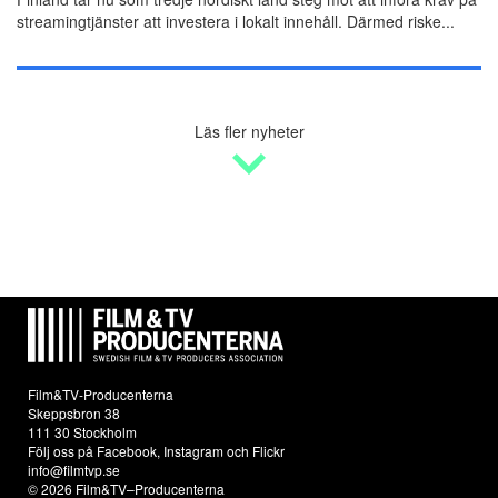
streamingtjänster att investera i lokalt innehåll. Därmed riske...
Läs fler nyheter
Film&TV-Producenterna
Skeppsbron 38
111 30 Stockholm
Följ oss på
Facebook
,
Instagram
och
Flickr
info@filmtvp.se
© 2026 Film&TV–Producenterna