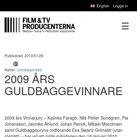
English
Logga in
☰
Publicerad: 2010/01/26
Nyhet -
Uncategorized
2009 ÅRS
GULDBAGGEVINNARE
2009 års Vinnarjury – Katinka Faragó, Nils Petter Sundgren, Pia
Johansson, Jannike Åhlund, Johan Renck, Mikael Marcimain
samt Guldbaggejuryns ordförande Eva Swartz Grimaldi (utan
rösträtt) – har vid ett möte måndagen den 18 januari 2010