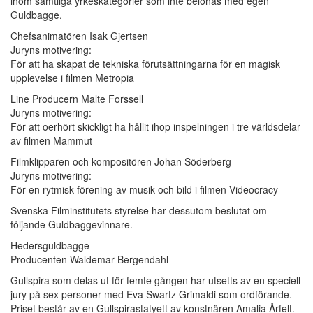
inom samtliga yrkeskategorier som inte belönas med egen
Guldbagge.
Chefsanimatören Isak Gjertsen
Juryns motivering:
För att ha skapat de tekniska förutsättningarna för en magisk
upplevelse i filmen Metropia
Line Producern Malte Forssell
Juryns motivering:
För att oerhört skickligt ha hållit ihop inspelningen i tre världsdelar
av filmen Mammut
Filmklipparen och kompositören Johan Söderberg
Juryns motivering:
För en rytmisk förening av musik och bild i filmen Videocracy
Svenska Filminstitutets styrelse har dessutom beslutat om
följande Guldbaggevinnare.
Hedersguldbagge
Producenten Waldemar Bergendahl
Gullspira som delas ut för femte gången har utsetts av en speciell
jury på sex personer med Eva Swartz Grimaldi som ordförande.
Priset består av en Gullspirastatyett av konstnären Amalia Årfelt.