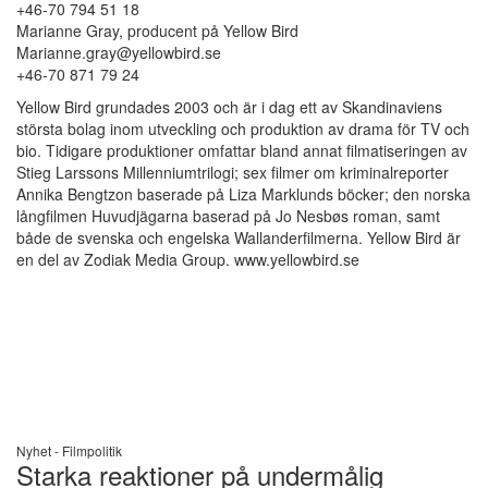
+46-70 794 51 18
Marianne Gray, producent på Yellow Bird
Marianne.gray@yellowbird.se
+46-70 871 79 24
Yellow Bird grundades 2003 och är i dag ett av Skandinaviens
största bolag inom utveckling och produktion av drama för TV och
bio. Tidigare produktioner omfattar bland annat filmatiseringen av
Stieg Larssons Millenniumtrilogi; sex filmer om kriminalreporter
Annika Bengtzon baserade på Liza Marklunds böcker; den norska
långfilmen Huvudjägarna baserad på Jo Nesbøs roman, samt
både de svenska och engelska Wallanderfilmerna. Yellow Bird är
en del av Zodiak Media Group. www.yellowbird.se
Nyhet -
Filmpolitik
Starka reaktioner på undermålig