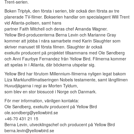
Trent-serien.
Boken Triptyk, den första i serien, blir också den första av tre
planerade TV-filmer. Bokserien handlar om specialagent Will Trent
vid Atlanta-polisen, samt hans
partner Faith Mitchell och deras chef Amanda Wagner.
Yellow Bird-producenterna Berna Levin och Marianne Gray
kommer att jobba i nära samarbete med Karin Slaughter som
skriver manuset till första filmen. Slaughter är också
exekutiv producent på projektet tillsammans med Ole Søndberg
och Anni Faurbye Fernandez från Yellow Bird. Filmerna kommer
att spelas in i Atlanta, där böckerna utspelar sig.
Yellow Bird har förutom Millennium-filmerna nyligen legat bakom
Liza Marklundfilmatiseringen Nobels testamente, samt långfilmen
Huvudjägarna i regi av Morten Tyldum,
som blev en stor biosuccé i Norge och Danmark.
För mer information, vänligen kontakta:
Ole Søndberg, exekutiv producent på Yellow Bird
ole.sondberg@yellowbird.se
+46-70 431 21 15
Berna Levin, utvecklingschef och producent på Yellow Bird
berna.levin@yellowbird.se