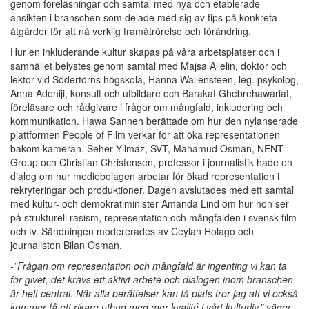
genom föreläsningar och samtal med nya och etablerade
ansikten i branschen som delade med sig av tips på konkreta
åtgärder för att nå verklig framåtrörelse och förändring.
Hur en inkluderande kultur skapas på våra arbetsplatser och i
samhället belystes genom samtal med Majsa Allelin, doktor och
lektor vid Södertörns högskola, Hanna Wallensteen, leg. psykolog,
Anna Adeniji, konsult och utbildare och Barakat Ghebrehawariat,
föreläsare och rådgivare i frågor om mångfald, inkludering och
kommunikation. Hawa Sanneh berättade om hur den nylanserade
plattformen People of Film verkar för att öka representationen
bakom kameran. Seher Yilmaz, SVT, Mahamud Osman, NENT
Group och Christian Christensen, professor i journalistik hade en
dialog om hur mediebolagen arbetar för ökad representation i
rekryteringar och produktioner. Dagen avslutades med ett samtal
med kultur- och demokratiminister Amanda Lind om hur hon ser
på strukturell rasism, representation och mångfalden i svensk film
och tv. Sändningen modererades av Ceylan Holago och
journalisten Bilan Osman.
-”Frågan om representation och mångfald är ingenting vi kan ta
för givet, det krävs ett aktivt arbete och dialogen inom branschen
är helt central. När alla berättelser kan få plats tror jag att vi också
kommer få ett rikare utbud med mer kvalité i vårt kulturliv.” säger