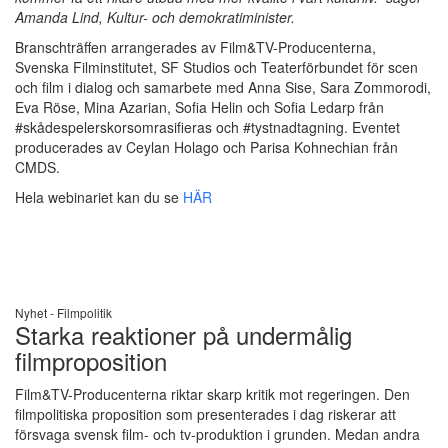
Amanda Lind, Kultur- och demokratiminister.
Branschträffen arrangerades av Film&TV-Producenterna,
Svenska Filminstitutet, SF Studios och Teaterförbundet för scen
och film i dialog och samarbete med Anna Sise, Sara Zommorodi,
Eva Röse, Mina Azarian, Sofia Helin och Sofia Ledarp från
#skådespelerskorsomrasifieras och #tystnadtagning. Eventet
producerades av Ceylan Holago och Parisa Kohnechian från
CMDS.
Hela webinariet kan du se
HÄR
Nyhet -
Filmpolitik
Starka reaktioner på undermålig
filmproposition
Film&TV-Producenterna riktar skarp kritik mot regeringen. Den
filmpolitiska proposition som presenterades i dag riskerar att
försvaga svensk film- och tv-produktion i grunden. Medan andra