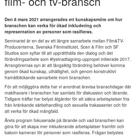
film- och tv-bransch
Den 8 mars 2021 arrangerades ett kunskapsmöte om hur
branschen kan verka för ökad inkludering och
representation av personer som rasifieras.
Seminariet är en del av ett längre samarbete mellan Film&TV-
Producenterna, Svenska Filminstitutet, Scen & Film och SF
Studios som syftar till att upprätthålla den dialog och det
förändringsarbete som #tystnadtagning-uppropet initierade 2017.
Arrangörernas syn är att långsiktig förändring behöver komma
genom ökad kunskap, uthållighet, och genom konstruktivt
framåtblickande samarbete inom branschen.
För att möjliggöra detta har vi anordnat årsvisa branschdagar där
makthavare i branschen har samlats för diskussion och lärande.
Tidigare träffar har belyst åtgärder för att säkra arbetsplatser fria
från kränkande särbehandling och sexuella trakasserier och för
att verka för ökad mångfald.
Årets program fokuserade på lärande och vad branschen kan
göra för att skapa mer inkluderande arbetsplatser framför och
bakom kameran för personer som rasifieras. Frågan belystes