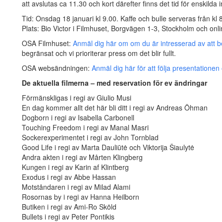
att avslutas ca 11.30 och kort därefter finns det tid för enskild
Tid: Onsdag 18 januari kl 9.00. Kaffe och bulle serveras från kl 
Plats: Bio Victor i Filmhuset, Borgvägen 1-3, Stockholm och onli
OSA Filmhuset:
Anmäl dig här om om du är intresserad av att 
begränsat och vi prioriterar press om det blir fullt.
OSA websändningen:
Anmäl dig här för att följa presentationen 
De aktuella filmerna – med reservation för ev ändringar
Förmänskligas i regi av Giulio Musi
En dag kommer allt det här bli ditt i regi av Andreas Öhman
Dogborn i regi av Isabella Carbonell
Touching Freedom i regi av Manal Masri
Sockerexperimentet i regi av John Tornblad
Good Life i regi av Marta Dauliūtė och Viktorija Šiaulytė
Andra akten i regi av Mårten Klingberg
Kungen i regi av Karin af Klintberg
Exodus i regi av Abbe Hassan
Motståndaren i regi av Milad Alami
Rosornas by i regi av Hanna Heilborn
Butiken i regi av Ami-Ro Sköld
Bullets i regi av Peter Pontikis