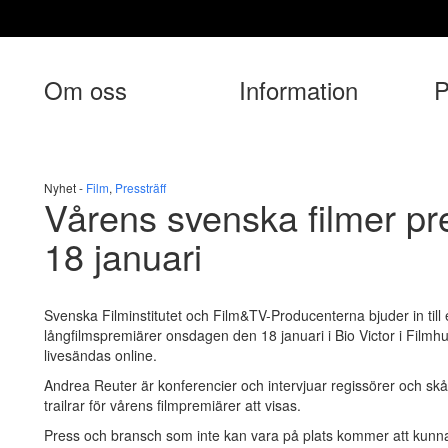
Om oss
Information
P
Nyhet -
Film
,
Pressträff
Vårens svenska filmer pr
18 januari
Svenska Filminstitutet och Film&TV-Producenterna bjuder in til
långfilmspremiärer onsdagen den 18 januari i Bio Victor i Film
livesändas online.
Andrea Reuter är konferencier och intervjuar regissörer och s
trailrar för vårens filmpremiärer att visas.
Press och bransch som inte kan vara på plats kommer att kunn