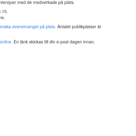
a intervjuer med de medverkade på plats.
8.15.
ne.
bevaka evenemanget på plats.
Antalet publikplatser är
online.
En länk skickas till din e-post dagen innan.