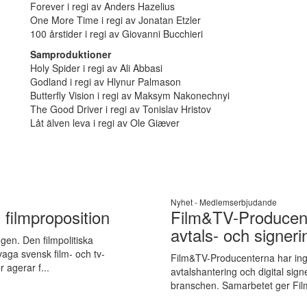
Forever i regi av Anders Hazelius
One More Time i regi av Jonatan Etzler
100 årstider i regi av Giovanni Bucchieri
Samproduktioner
Holy Spider i regi av Ali Abbasi
Godland i regi av Hlynur Palmason
Butterfly Vision i regi av Maksym Nakonechnyi
The Good Driver i regi av Tonislav Hristov
Låt älven leva i regi av Ole Giæver
Nyhet -
Medlemserbjudande
 filmproposition
Film&TV-Producent
avtals- och signer
gen. Den filmpolitiska
vaga svensk film- och tv-
Film&TV-Producenterna har ingå
 agerar f...
avtalshantering och digital signe
branschen. Samarbetet ger Fil