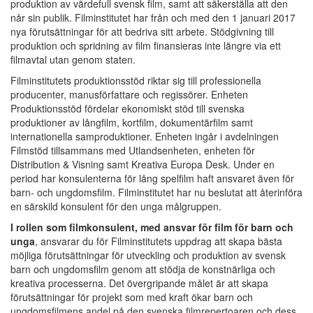
produktion av värdefull svensk film, samt att säkerställa att den
når sin publik. Filminstitutet har från och med den 1 januari 2017
nya förutsättningar för att bedriva sitt arbete. Stödgivning till
produktion och spridning av film finansieras inte längre via ett
filmavtal utan genom staten.
Filminstitutets produktionsstöd riktar sig till professionella
producenter, manusförfattare och regissörer. Enheten
Produktionsstöd fördelar ekonomiskt stöd till svenska
produktioner av långfilm, kortfilm, dokumentärfilm samt
internationella samproduktioner. Enheten ingår i avdelningen
Filmstöd tillsammans med Utlandsenheten, enheten för
Distribution & Visning samt Kreativa Europa Desk. Under en
period har konsulenterna för lång spelfilm haft ansvaret även för
barn- och ungdomsfilm. Filminstitutet har nu beslutat att återinföra
en särskild konsulent för den unga målgruppen.
I rollen som filmkonsulent, med ansvar för film för barn och
unga
, ansvarar du för Filminstitutets uppdrag att skapa bästa
möjliga förutsättningar för utveckling och produktion av svensk
barn och ungdomsfilm genom att stödja de konstnärliga och
kreativa processerna. Det övergripande målet är att skapa
förutsättningar för projekt som med kraft ökar barn och
ungdomsfilmens andel på den svenska filmrepertoaren och dess