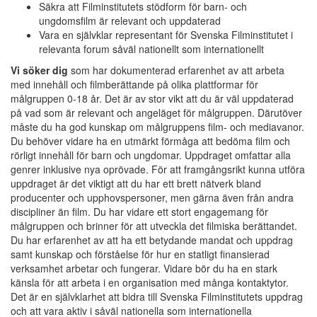
Säkra att Filminstitutets stödform för barn- och
ungdomsfilm är relevant och uppdaterad
Vara en självklar representant för Svenska Filminstitutet i
relevanta forum såväl nationellt som internationellt
Vi söker dig
som har dokumenterad erfarenhet av att arbeta
med innehåll och filmberättande på olika plattformar för
målgruppen 0-18 år. Det är av stor vikt att du är väl uppdaterad
på vad som är relevant och angeläget för målgruppen. Därutöver
måste du ha god kunskap om målgruppens film- och mediavanor.
Du behöver vidare ha en utmärkt förmåga att bedöma film och
rörligt innehåll för barn och ungdomar. Uppdraget omfattar alla
genrer inklusive nya oprövade. För att framgångsrikt kunna utföra
uppdraget är det viktigt att du har ett brett nätverk bland
producenter och upphovspersoner, men gärna även från andra
discipliner än film. Du har vidare ett stort engagemang för
målgruppen och brinner för att utveckla det filmiska berättandet.
Du har erfarenhet av att ha ett betydande mandat och uppdrag
samt kunskap och förståelse för hur en statligt finansierad
verksamhet arbetar och fungerar. Vidare bör du ha en stark
känsla för att arbeta i en organisation med många kontaktytor.
Det är en självklarhet att bidra till Svenska Filminstitutets uppdrag
och att vara aktiv i såväl nationella som internationella