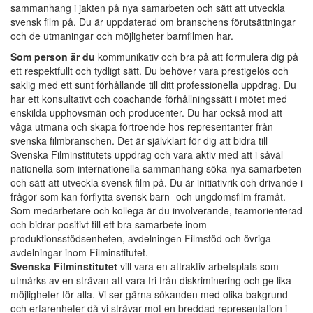
sammanhang i jakten på nya samarbeten och sätt att utveckla
svensk film på. Du är uppdaterad om branschens förutsättningar
och de utmaningar och möjligheter barnfilmen har.
Som person är du
kommunikativ och bra på att formulera dig på
ett respektfullt och tydligt sätt. Du behöver vara prestigelös och
saklig med ett sunt förhållande till ditt professionella uppdrag. Du
har ett konsultativt och coachande förhållningssätt i mötet med
enskilda upphovsmän och producenter. Du har också mod att
våga utmana och skapa förtroende hos representanter från
svenska filmbranschen. Det är självklart för dig att bidra till
Svenska Filminstitutets uppdrag och vara aktiv med att i såväl
nationella som internationella sammanhang söka nya samarbeten
och sätt att utveckla svensk film på. Du är initiativrik och drivande i
frågor som kan förflytta svensk barn- och ungdomsfilm framåt.
Som medarbetare och kollega är du involverande, teamorienterad
och bidrar positivt till ett bra samarbete inom
produktionsstödsenheten, avdelningen Filmstöd och övriga
avdelningar inom Filminstitutet.
Svenska Filminstitutet
vill vara en attraktiv arbetsplats som
utmärks av en strävan att vara fri från diskriminering och ge lika
möjligheter för alla. Vi ser gärna sökanden med olika bakgrund
och erfarenheter då vi strävar mot en breddad representation i