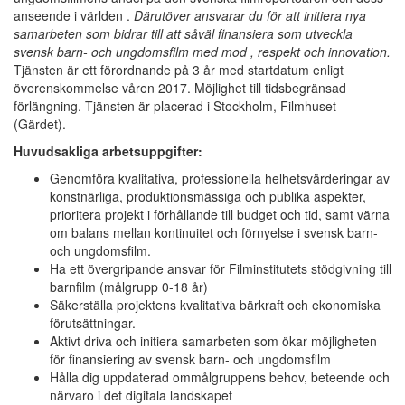
anseende i världen .
Därutöver ansvarar du för att initiera nya
samarbeten som bidrar till att såväl finansiera som utveckla
svensk barn- och ungdomsfilm med mod , respekt och innovation.
Tjänsten är ett förordnande på 3 år med startdatum enligt
överenskommelse våren 2017. Möjlighet till tidsbegränsad
förlängning. Tjänsten är placerad i Stockholm, Filmhuset
(Gärdet).
Huvudsakliga arbetsuppgifter:
Genomföra kvalitativa, professionella helhetsvärderingar av
konstnärliga, produktionsmässiga och publika aspekter,
prioritera projekt i förhållande till budget och tid, samt värna
om balans mellan kontinuitet och förnyelse i svensk barn-
och ungdomsfilm.
Ha ett övergripande ansvar för Filminstitutets stödgivning till
barnfilm (målgrupp 0-18 år)
Säkerställa projektens kvalitativa bärkraft och ekonomiska
förutsättningar.
Aktivt driva och initiera samarbeten som ökar möjligheten
för finansiering av svensk barn- och ungdomsfilm
Hålla dig uppdaterad ommålgruppens behov, beteende och
närvaro i det digitala landskapet