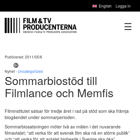
English
Logga in
☰
Publicerad: 2011/05/6
Nyhet -
Uncategorized
Sommarbiostöd till
Filmlance och Memfis
Filminstitutet satsar för tredje året i rad på stöd som ska främja
biogåendet under sommarperioden.
Sommarbiosatsningen möter två av målen i det nuvarande
filmavtalet; “att verka för att svensk film ska nå en större publik”
och “att verka för att antalet biobesök i Sverige ska öka”.