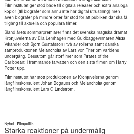
Filminstitutet ger stöd både till digitala releaser och extra analoga
kopior (till biografer som ännu inte har digital utrustning) men
även biografer på mindre orter får stöd för att publiken där ska få
tillgång till aktuella och populära filmer.
Bland årets sommarpremiärer finns det svenska magiska dramat
Kronjuvelerna av Ella Lemhagen med Guldbaggevinnaren Alicia
Vikander och Björn Gustafsson i två av rollerna samt danska
samproduktionen Melancholia av Lars von Trier om världens
undergång. Dessutom går storfilmer som Pirates of the
Caribbean: I främmande farvatten och den sista filmen om Harry
Potter upp.
Filminstitutet har stött produktionen av Kronjuvelerna genom
långfilmskonsulent Johan Bogaues och Melancholia genom
långfilmskonsulent Lars G Lindström.
Nyhet -
Filmpolitik
Starka reaktioner på undermålig