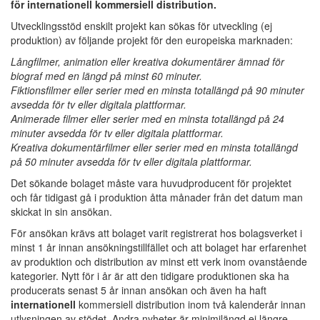
för internationell kommersiell distribution.
Utvecklingsstöd enskilt projekt kan sökas för utveckling (ej
produktion) av följande projekt för den europeiska marknaden:
Långfilmer, animation eller kreativa dokumentärer ämnad för
biograf med en längd på minst 60 minuter.
Fiktionsfilmer eller serier med en minsta totallängd på 90 minuter
avsedda för tv eller digitala plattformar.
Animerade filmer eller serier med en minsta totallängd på 24
minuter avsedda för tv eller digitala plattformar.
Kreativa dokumentärfilmer eller serier med en minsta totallängd
på 50 minuter avsedda för tv eller digitala plattformar.
Det sökande bolaget måste vara huvudproducent för projektet
och får tidigast gå i produktion åtta månader från det datum man
skickat in sin ansökan.
För ansökan krävs att bolaget varit registrerat hos bolagsverket i
minst 1 år innan ansökningstillfället och att bolaget har erfarenhet
av produktion och distribution av minst ett verk inom ovanstående
kategorier. Nytt för i år är att den tidigare produktionen ska ha
producerats senast 5 år innan ansökan och även ha haft
internationell
kommersiell distribution inom två kalenderår innan
utlysningen av stödet. Andra nyheter är minimilängd ej längre