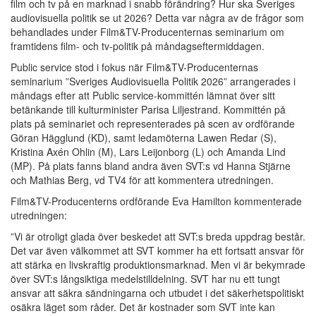
film och tv på en marknad i snabb förändring? Hur ska Sveriges
audiovisuella politik se ut 2026? Detta var några av de frågor som
behandlades under Film&TV-Producenternas seminarium om
framtidens film- och tv-politik på måndagseftermiddagen.
Public service stod i fokus när Film&TV-Producenternas
seminarium ”Sveriges Audiovisuella Politik 2026” arrangerades i
måndags efter att Public service-kommittén lämnat över sitt
betänkande till kulturminister Parisa Liljestrand. Kommittén på
plats på seminariet och representerades på scen av ordförande
Göran Hägglund (KD), samt ledamöterna Lawen Redar (S),
Kristina Axén Ohlin (M), Lars Leijonborg (L) och Amanda Lind
(MP). På plats fanns bland andra även SVT:s vd Hanna Stjärne
och Mathias Berg, vd TV4 för att kommentera utredningen.
Film&TV-Producenterns ordförande Eva Hamilton kommenterade
utredningen:
”Vi är otroligt glada över beskedet att SVT:s breda uppdrag består.
Det var även välkommet att SVT kommer ha ett fortsatt ansvar för
att stärka en livskraftig produktionsmarknad. Men vi är bekymrade
över SVT:s långsiktiga medelstilldelning. SVT har nu ett tungt
ansvar att säkra sändningarna och utbudet i det säkerhetspolitiskt
osäkra läget som råder. Det är kostnader som SVT inte kan