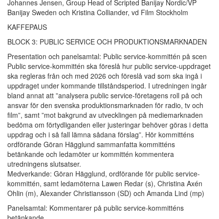
Johannes Jensen, Group Head of Scripted Banijay Nordic/VP
Banijay Sweden och Kristina Colliander, vd Film Stockholm
KAFFEPAUS
BLOCK 3: PUBLIC SERVICE OCH PRODUKTIONSMARKNADEN
Presentation och panelsamtal: Public service-kommittén på scen
Public service-kommittén ska föreslå hur public service-uppdraget
ska regleras från och med 2026 och föreslå vad som ska ingå i
uppdraget under kommande tillståndsperiod. I utredningen ingår
bland annat att ”analysera public service-företagens roll på och
ansvar för den svenska produktionsmarknaden för radio, tv och
film”, samt ”mot bakgrund av utvecklingen på mediemarknaden
bedöma om förtydliganden eller justeringar behöver göras i detta
uppdrag och i så fall lämna sådana förslag”. Hör kommitténs
ordförande Göran Hägglund sammanfatta kommitténs
betänkande och ledamöter ur kommittén kommentera
utredningens slutsatser.
Medverkande: Göran Hägglund, ordförande för public service-
kommittén, samt ledamöterna Lawen Redar (s), Christina Axén
Ohlin (m), Alexander Christiansson (SD) och Amanda Lind (mp)
Panelsamtal: Kommentarer på public service-kommitténs
betänkande