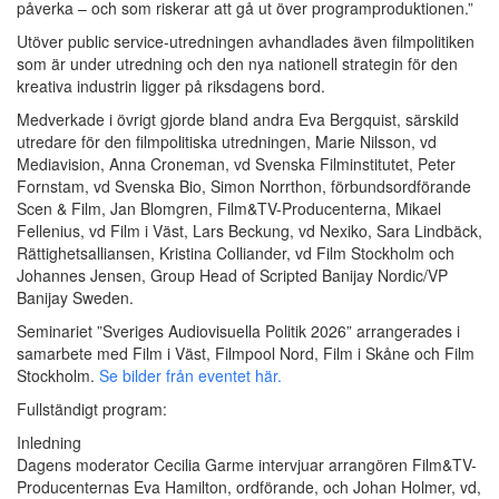
påverka – och som riskerar att gå ut över programproduktionen.”
Utöver public service-utredningen avhandlades även filmpolitiken
som är under utredning och den nya nationell strategin för den
kreativa industrin ligger på riksdagens bord.
Medverkade i övrigt gjorde bland andra Eva Bergquist, särskild
utredare för den filmpolitiska utredningen, Marie Nilsson, vd
Mediavision, Anna Croneman, vd Svenska Filminstitutet, Peter
Fornstam, vd Svenska Bio, Simon Norrthon, förbundsordförande
Scen & Film, Jan Blomgren, Film&TV-Producenterna, Mikael
Fellenius, vd Film i Väst, Lars Beckung, vd Nexiko, Sara Lindbäck,
Rättighetsalliansen, Kristina Colliander, vd Film Stockholm och
Johannes Jensen, Group Head of Scripted Banijay Nordic/VP
Banijay Sweden.
Seminariet ”Sveriges Audiovisuella Politik 2026” arrangerades i
samarbete med Film i Väst, Filmpool Nord, Film i Skåne och Film
Stockholm.
Se bilder från eventet här.
Fullständigt program:
Inledning
Dagens moderator Cecilia Garme intervjuar arrangören Film&TV-
Producenternas Eva Hamilton, ordförande, och Johan Holmer, vd,