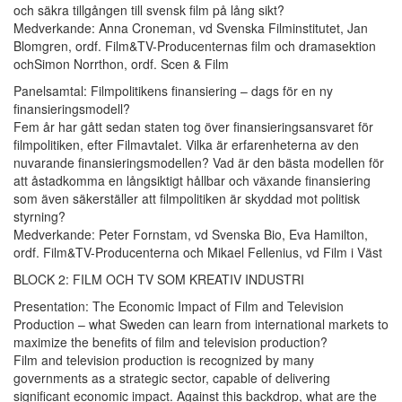
och säkra tillgången till svensk film på lång sikt?
Medverkande: Anna Croneman, vd Svenska Filminstitutet, Jan
Blomgren, ordf. Film&TV-Producenternas film och dramasektion
ochSimon Norrthon, ordf. Scen & Film
Panelsamtal: Filmpolitikens finansiering – dags för en ny
finansieringsmodell?
Fem år har gått sedan staten tog över finansieringsansvaret för
filmpolitiken, efter Filmavtalet. Vilka är erfarenheterna av den
nuvarande finansieringsmodellen? Vad är den bästa modellen för
att åstadkomma en långsiktigt hållbar och växande finansiering
som även säkerställer att filmpolitiken är skyddad mot politisk
styrning?
Medverkande: Peter Fornstam, vd Svenska Bio, Eva Hamilton,
ordf. Film&TV-Producenterna och Mikael Fellenius, vd Film i Väst
BLOCK 2: FILM OCH TV SOM KREATIV INDUSTRI
Presentation: The Economic Impact of Film and Television
Production – what Sweden can learn from international markets to
maximize the benefits of film and television production?
Film and television production is recognized by many
governments as a strategic sector, capable of delivering
significant economic impact. Against this backdrop, what are the