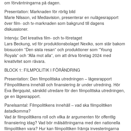
om förväntningarna på dagen.
Presentation: Marknaden för rörlig bild
Marie Nilsson, vd Mediavision, presenterar en nulägesrapport
över film- och tv-marknaden som bakgrund till dagens
diskussioner.
Intervju: Det kreativa film- och tv-företaget
Lars Beckung, vd för produktionsbolaget Nexiko, som står bakom
biosuccén ”Den sista resan” och produktioner som ”Young
Royals” och ”Alla mot alla”, om att driva företag 2024 med
kreativitet som råvara.
BLOCK 1: FILMPOLITIK I FÖRÄNDRING
Presentation: Den filmpolitiska utredningen – lägesrapport
Filmpolitikens innehåll och finansiering är under utredning. Hör
Eva Bergquist, särskild utredare för den filmpolitiska utredningen,
ge en lägesrapport.
Panelsamtal: Filmpolitikens innehåll – vad ska filmpolitiken
åstadkomma?
Vad är filmpolitikens roll och vilka är argumenten för offentlig
finansiering idag? Vad bör målsättningarna med den nationella
filmpolitiken vara? Hur kan filmpolitiken främja investeringarna