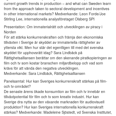
current growth trends in production – and what can Sweden learn
from the approach taken to sectoral development and incentives
in other international markets? Medverkande: Leon Forde/Joe
Stirling Lee, internationella analysföretaget Olsberg SPI
Presentation: Om immaterialrätt och utvecklingen av piracy i
Norden
För att stärka konkurrenskraften och främja den ekonomiska
tillväxten i Sverige är skyddet av immateriella rättigheter av
yttersta vikt. Men hur står det egentligen till med det svenska
skyddet för upphovsrätt idag? Sara Lindbäck på
Rättighetsalliansen berättar om den skenande piratkopieringen av
film och tv som kostar branschen miljardbelopp och vad som
krävs för att vända den negativa utvecklingen.
Medverkande: Sara Lindbäck, Rättighetsalliansen
Panelsamtal: Hur kan Sveriges konkurrenskraft stärkas på film-
och tv-området?
De senaste årens ökade konsumtion av film och tv innebär en
tillväxtpotential för film och tv som kreativ industri. Hur kan
Sverige dra nytta av den växande marknaden för audiovisuell
produktion? Hur kan Sveriges internationella konkurrenskraft
stärkas? Medverkande: Madeleine Sjöstedt, vd Svenska Institutet,