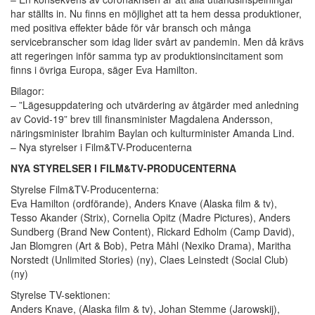
har ställts in. Nu finns en möjlighet att ta hem dessa produktioner,
med positiva effekter både för vår bransch och många
servicebranscher som idag lider svårt av pandemin. Men då krävs
att regeringen inför samma typ av produktionsincitament som
finns i övriga Europa, säger Eva Hamilton.
Bilagor:
– ”Lägesuppdatering och utvärdering av åtgärder med anledning
av Covid-19” brev till finansminister Magdalena Andersson,
näringsminister Ibrahim Baylan och kulturminister Amanda Lind.
– Nya styrelser i Film&TV-Producenterna
NYA STYRELSER I FILM&TV-PRODUCENTERNA
Styrelse Film&TV-Producenterna:
Eva Hamilton (ordförande), Anders Knave (Alaska film & tv),
Tesso Akander (Strix), Cornelia Opitz (Madre Pictures), Anders
Sundberg (Brand New Content), Rickard Edholm (Camp David),
Jan Blomgren (Art & Bob), Petra Måhl (Nexiko Drama), Maritha
Norstedt (Unlimited Stories) (ny), Claes Leinstedt (Social Club)
(ny)
Styrelse TV-sektionen:
Anders Knave, (Alaska film & tv), Johan Stemme (Jarowskij),