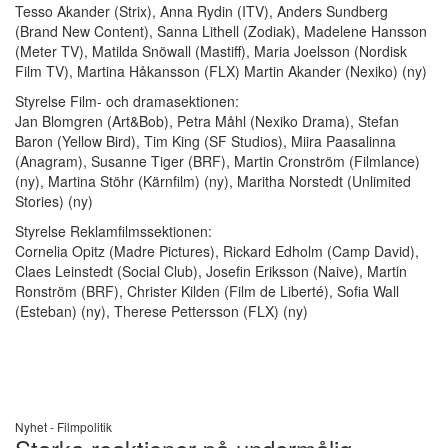
Tesso Akander (Strix), Anna Rydin (ITV), Anders Sundberg
(Brand New Content), Sanna Lithell (Zodiak), Madelene Hansson
(Meter TV), Matilda Snöwall (Mastiff), Maria Joelsson (Nordisk
Film TV), Martina Håkansson (FLX) Martin Akander (Nexiko) (ny)
Styrelse Film- och dramasektionen:
Jan Blomgren (Art&Bob), Petra Måhl (Nexiko Drama), Stefan
Baron (Yellow Bird), Tim King (SF Studios), Miira Paasalinna
(Anagram), Susanne Tiger (BRF), Martin Cronström (Filmlance)
(ny), Martina Stöhr (Kärnfilm) (ny), Maritha Norstedt (Unlimited
Stories) (ny)
Styrelse Reklamfilmssektionen:
Cornelia Opitz (Madre Pictures), Rickard Edholm (Camp David),
Claes Leinstedt (Social Club), Josefin Eriksson (Naive), Martin
Ronström (BRF), Christer Kilden (Film de Liberté), Sofia Wall
(Esteban) (ny), Therese Pettersson (FLX) (ny)
Nyhet -
Filmpolitik