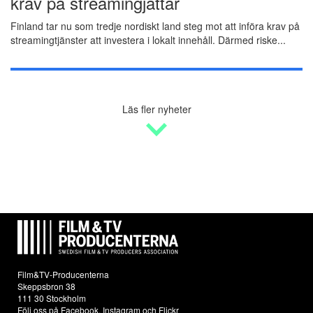
krav på streamingjättar
Finland tar nu som tredje nordiskt land steg mot att införa krav på
streamingtjänster att investera i lokalt innehåll. Därmed riske...
Läs fler nyheter
Film&TV-Producenterna
Skeppsbron 38
111 30 Stockholm
Följ oss på
Facebook
,
Instagram
och
Flickr