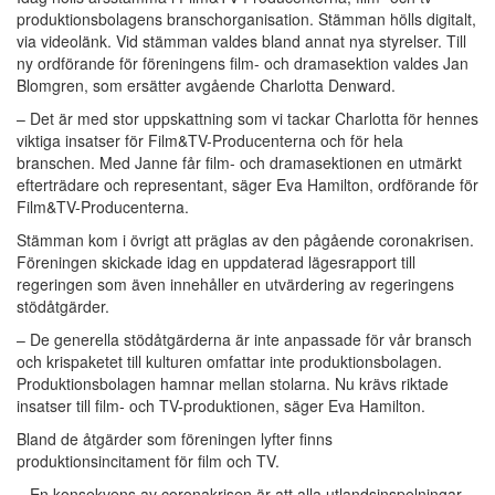
produktionsbolagens branschorganisation. Stämman hölls digitalt,
via videolänk. Vid stämman valdes bland annat nya styrelser. Till
ny ordförande för föreningens film- och dramasektion valdes Jan
Blomgren, som ersätter avgående Charlotta Denward.
– Det är med stor uppskattning som vi tackar Charlotta för hennes
viktiga insatser för Film&TV-Producenterna och för hela
branschen. Med Janne får film- och dramasektionen en utmärkt
efterträdare och representant, säger Eva Hamilton, ordförande för
Film&TV-Producenterna.
Stämman kom i övrigt att präglas av den pågående coronakrisen.
Föreningen skickade idag en uppdaterad lägesrapport till
regeringen som även innehåller en utvärdering av regeringens
stödåtgärder.
– De generella stödåtgärderna är inte anpassade för vår bransch
och krispaketet till kulturen omfattar inte produktionsbolagen.
Produktionsbolagen hamnar mellan stolarna. Nu krävs riktade
insatser till film- och TV-produktionen, säger Eva Hamilton.
Bland de åtgärder som föreningen lyfter finns
produktionsincitament för film och TV.
– En konsekvens av coronakrisen är att alla utlandsinspelningar