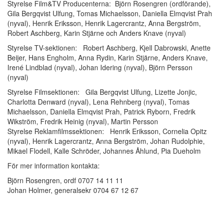
Styrelse Film&TV Producenterna: Björn Rosengren (ordförande),
Gila Bergqvist Ulfung, Tomas Michaelsson, Daniella Elmqvist Prah
(nyval), Henrik Eriksson, Henrik Lagercrantz, Anna Bergström,
Robert Aschberg, Karin Stjärne och Anders Knave (nyval)
Styrelse TV-sektionen: Robert Aschberg, Kjell Dabrowski, Anette
Beijer, Hans Engholm, Anna Rydin, Karin Stjärne, Anders Knave,
Irené Lindblad (nyval), Johan Idering (nyval), Björn Persson
(nyval)
Styrelse Filmsektionen: Gila Bergqvist Ulfung, Lizette Jonjic,
Charlotta Denward (nyval), Lena Rehnberg (nyval), Tomas
Michaelsson, Daniella Elmqvist Prah, Patrick Ryborn, Fredrik
Wikström, Fredrik Heinig (nyval), Martin Persson
Styrelse Reklamfilmssektionen: Henrik Eriksson, Cornelia Opitz
(nyval), Henrik Lagercrantz, Anna Bergström, Johan Rudolphie,
Mikael Flodell, Kalle Schröder, Johannes Åhlund, Pia Dueholm
För mer information kontakta:
Björn Rosengren, ordf 0707 14 11 11
Johan Holmer, generalsekr 0704 67 12 67