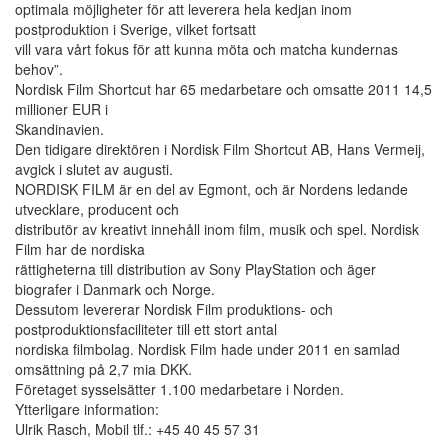
optimala möjligheter för att leverera hela kedjan inom
postproduktion i Sverige, vilket fortsatt
vill vara vårt fokus för att kunna möta och matcha kundernas
behov”.
Nordisk Film Shortcut har 65 medarbetare och omsatte 2011 14,5
millioner EUR i
Skandinavien.
Den tidigare direktören i Nordisk Film Shortcut AB, Hans Vermeij,
avgick i slutet av augusti.
NORDISK FILM är en del av Egmont, och är Nordens ledande
utvecklare, producent och
distributör av kreativt innehåll inom film, musik och spel. Nordisk
Film har de nordiska
rättigheterna till distribution av Sony PlayStation och äger
biografer i Danmark och Norge.
Dessutom levererar Nordisk Film produktions- och
postproduktionsfaciliteter till ett stort antal
nordiska filmbolag. Nordisk Film hade under 2011 en samlad
omsättning på 2,7 mia DKK.
Företaget sysselsätter 1.100 medarbetare i Norden.
Ytterligare information:
Ulrik Rasch, Mobil tlf.: +45 40 45 57 31