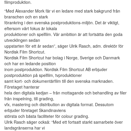
filmproduktion.
“Med Alexander Mork får vi en ledare med stark bakgrund från
branschen och en stark
förankring i den svenska postproduktions-miljön. Det är viktigt,
eftersom vårt fokus är lokala
produktioner och spelfilm. Vår ambition är att fortsätta den goda
utvecklingen sedan
uppstarten för ett år sedan”, säger Ulrik Rasch, adm. direktör för
Nordisk Film Shortcut.
Nordisk Film Shortcut har bolag i Norge, Sverige och Danmark
och har en ledande position
inom postproduktion. Nordisk Film Shortcut AB erbjuder
postproduktion på spelfilm, tvproduktioner
samt kort- och dokumentärfilm till den svenska marknaden.
Företaget hanterar
hela den digitala kedjan – från mottagande och behandling av filer
från inspelning, till grading,
vfx, mastering och distribution av digitala format. Dessutom
erbjuder företaget Skandinaviens
största och bästa faciliteter för colour grading.
Ulrik Rasch säger också: “Med ett fortsatt starkt samarbete över
landsgränserna har vi