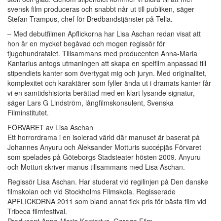
svensk film produceras och snabbt når ut till publiken, säger
Stefan Trampus, chef för Bredbandstjänster på Telia.
– Med debutfilmen Apflickorna har Lisa Aschan redan visat att
hon är en mycket begåvad och mogen regissör för
tjugohundratalet. Tillsammans med producenten Anna-Maria
Kantarius antogs utmaningen att skapa en spelfilm anpassad till
stipendiets kanter som övertygat mig och juryn. Med originalitet,
komplexitet och karaktärer som fyller ända ut i dramats kanter får
vi en samtidshistoria berättad med en klart lysande signatur,
säger Lars G Lindström, långfilmskonsulent, Svenska
Filminstitutet.
FÖRVARET av Lisa Aschan
Ett horrordrama i en isolerad värld där manuset är baserat på
Johannes Anyuru och Aleksander Motturis succépjäs Förvaret
som spelades på Göteborgs Stadsteater hösten 2009. Anyuru
och Motturi skriver manus tillsammans med Lisa Aschan.
Regissör Lisa Aschan. Har studerat vid regilinjen på Den danske
filmskolan och vid Stockholms Filmskola. Regisserade
APFLICKORNA 2011 som bland annat fick pris för bästa film vid
Tribeca filmfestival.
Producent Anna-Maria Kantarius, Garage Film