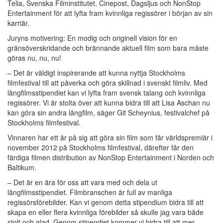
Telia, Svenska Filminstitutet, Cinepost, Dagsljus och NonStop
Entertainment för att lyfta fram kvinnliga regissörer i början av sin
karriär.
Juryns motivering: En modig och originell vision för en
gränsöverskridande och brännande aktuell film som bara måste
göras nu, nu, nu!
– Det är väldigt inspirerande att kunna nyttja Stockholms
filmfestival till att påverka och göra skillnad i svenskt filmliv. Med
långfilmsstipendiet kan vi lyfta fram svensk talang och kvinnliga
regissörer. Vi är stolta över att kunna bidra till att Lisa Aschan nu
kan göra sin andra långfilm, säger Git Scheynius, festivalchef på
Stockholms filmfestival.
Vinnaren har ett år på sig att göra sin film som får världspremiär i
november 2012 på Stockholms filmfestival, därefter får den
färdiga filmen distribution av NonStop Entertainment i Norden och
Baltikum.
– Det är en ära för oss att vara med och dela ut
långfilmsstipendiet. Filmbranschen är full av manliga
regissörsförebilder. Kan vi genom detta stipendium bidra till att
skapa en eller flera kvinnliga förebilder så skulle jag vara både
stolt och glad. Genom stipendiet kommer vi bidra till att mer