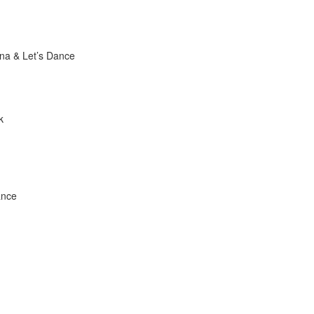
rna & Let’s Dance
k
ance