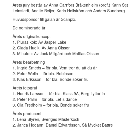
Årets jury består av Anna Carrfors Bråkenhielm (ordf.) Karin Stj
Leinstedt, Anette Beijer, Karin Hellström och Anders Sundberg.
Huvudsponsor till galan är Scanpix.
De nominerade är:
Årets originalkoncept
1. Pluras kök: Av Jasper Lake
2. Glada Hudik: Av Anna Olsson
3. Minuten: Av Jock Millgård och Mattias Olsson
Årets bearbetning
1. Ingrid Smeds – för bla. Vem tror du att du är
2. Peter Welin – för bla. Robinson
3. Klas Eriksson – för bla. Bonde söker fru
Årets fotograf
1. Henrik Larsson – för bla. Klass 9A, Berg flyttar in
2. Peter Palm – för bla. Let´s dance
3. Ola Fredholm – för bla. Bonde söker fru
Årets producent
1. Lena Styren, Sveriges Mästerkock
2. Janca Hodann, Daniel Edvardsson, Så Mycket Bättre