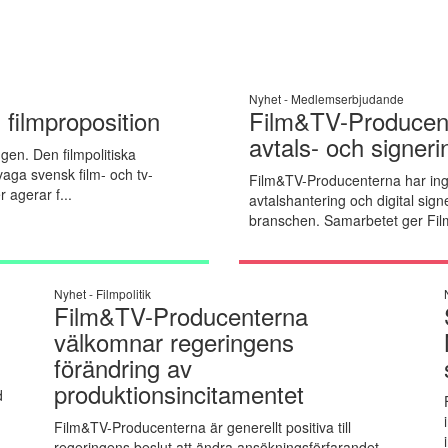
Nyhet -
Medlemserbjudande
 filmproposition
Film&TV-Producent
avtals- och signer
gen. Den filmpolitiska
vaga svensk film- och tv-
Film&TV-Producenterna har ingå
 agerar f...
avtalshantering och digital signe
branschen. Samarbetet ger Fil
Nyhet -
Filmpolitik
Film&TV-Producenterna
välkomnar regeringens
förändring av
produktionsincitamentet
d
Film&TV-Producenterna är generellt positiva till
regeringens beslut att ändra ansökningsförfarandet