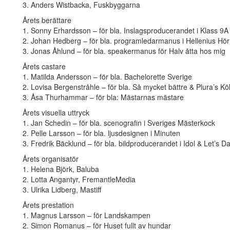
3. Anders Wistbacka, Fuskbyggarna
Årets berättare
1. Sonny Erhardsson – för bla. Inslagsproducerandet i Klass 9A
2. Johan Hedberg – för bla. programledarmanus i Hellenius Hö
3. Jonas Åhlund – för bla. speakermanus för Halv åtta hos mig
Årets castare
1. Matilda Andersson – för bla. Bachelorette Sverige
2. Lovisa Bergenstråhle – för bla. Så mycket bättre & Plura’s Kö
3. Åsa Thurhammar – för bla: Mästarnas mästare
Årets visuella uttryck
1. Jan Schedin – för bla. scenografin i Sveriges Mästerkock
2. Pelle Larsson – för bla. ljusdesignen i Minuten
3. Fredrik Bäcklund – för bla. bildproducerandet i Idol & Let’s D
Årets organisatör
1. Helena Björk, Baluba
2. Lotta Angantyr, FremantleMedia
3. Ulrika Lidberg, Mastiff
Årets prestation
1. Magnus Larsson – för Landskampen
2. Simon Romanus – för Huset fullt av hundar