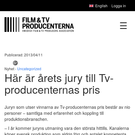
English
Logga in
☰
Publicerad: 2013/04/11
Nyhet -
Uncategorized
Här är årets jury till Tv-
producenternas pris
Juryn som utser vinnarna av Tv-producenternas pris består av nio
personer – samtliga med erfarenhet och koppling till
produktionsbranschen.
– I år kommer juryns utmaning vara den största hittills. Kanalerna
köper svensk produktion som aldrig förr och antalet kompetenta