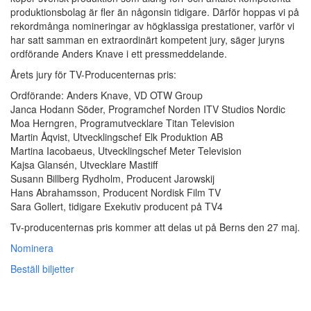
produktionsbolag är fler än någonsin tidigare. Därför hoppas vi på
rekordmånga nomineringar av högklassiga prestationer, varför vi
har satt samman en extraordinärt kompetent jury, säger juryns
ordförande Anders Knave i ett pressmeddelande.
Årets jury för TV-Producenternas pris:
Ordförande: Anders Knave, VD OTW Group
Janca Hodann Söder, Programchef Norden ITV Studios Nordic
Moa Herngren, Programutvecklare Titan Television
Martin Åqvist, Utvecklingschef Elk Produktion AB
Martina Iacobaeus, Utvecklingschef Meter Television
Kajsa Glansén, Utvecklare Mastiff
Susann Billberg Rydholm, Producent Jarowskij
Hans Abrahamsson, Producent Nordisk Film TV
Sara Gollert, tidigare Exekutiv producent på TV4
Tv-producenternas pris kommer att delas ut på Berns den 27 maj.
Nominera
Beställ biljetter