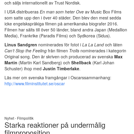
och säljs internationellt av Trust Nordisk.
I USA distribueras
En man som heter Ove
av Music Box Films
som satte upp den i över 40 städer. Den blev den mest sedda
icke engelskspråkiga filmen på amerikanska biografer 2016.
Filmen har sålts till över 50 länder, bland andra Japan (Medallion
Media), Frankrike (Paradis Films) och Sydkorea (Sidus).
Linus Sandgren
nominerades för fotot i
La La Land
och låten
Can’t Stop the Feeling
från filmen
Trolls
nominerades i kategorin
Original song. Den är skriven och producerad av svenska
Max
Martin
(Martin Karl Sandberg) och
Shellback
(Karl Johan
Schuster) ihop med
Justin Timberlake
.
Läs mer om svenska framgångar i Oscarssammanhang:
http://www.filminstitutet.se/oscar
Nyhet -
Filmpolitik
Starka reaktioner på undermålig
filmproposition