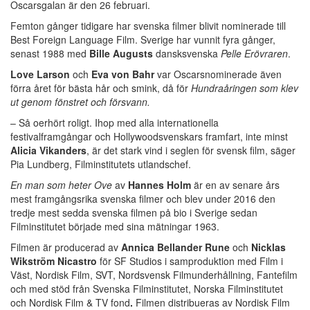
Oscarsgalan är den 26 februari.
Femton gånger tidigare har svenska filmer blivit nominerade till
Best Foreign Language Film. Sverige har vunnit fyra gånger,
senast 1988 med
Bille Augusts
dansksvenska
Pelle Erövraren
.
Love Larson
och
Eva von Bahr
var Oscarsnominerade även
förra året för bästa hår och smink, då för
Hundraåringen som klev
ut genom fönstret och försvann.
– Så oerhört roligt. Ihop med alla internationella
festivalframgångar och Hollywoodsvenskars framfart, inte minst
Alicia Vikanders
, är det stark vind i seglen för svensk film, säger
Pia Lundberg, Filminstitutets utlandschef.
En man som heter Ove
av
Hannes Holm
är en av senare års
mest framgångsrika svenska filmer och blev under 2016 den
tredje mest sedda svenska filmen på bio i Sverige sedan
Filminstitutet började med sina mätningar 1963.
Filmen är producerad av
Annica Bellander Rune
och
Nicklas
Wikström Nicastro
för SF Studios i samproduktion med Film i
Väst, Nordisk Film, SVT, Nordsvensk Filmunderhållning, Fantefilm
och med stöd från Svenska Filminstitutet, Norska Filminstitutet
och Nordisk Film & TV fond
.
Filmen distribueras av Nordisk Film