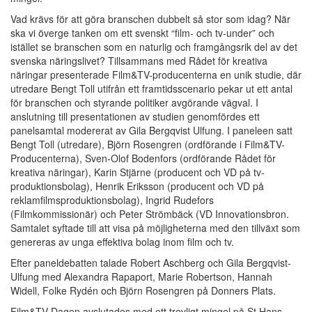
Vad krävs för att göra branschen dubbelt så stor som idag? När
ska vi överge tanken om ett svenskt “film- och tv-under” och
istället se branschen som en naturlig och framgångsrik del av det
svenska näringslivet? Tillsammans med Rådet för kreativa
näringar presenterade Film&TV-producenterna en unik studie, där
utredare Bengt Toll utifrån ett framtidsscenario pekar ut ett antal
för branschen och styrande politiker avgörande vägval. I
anslutning till presentationen av studien genomfördes ett
panelsamtal modererat av Gila Bergqvist Ulfung. I paneleen satt
Bengt Toll (utredare), Björn Rosengren (ordförande i Film&TV-
Producenterna), Sven-Olof Bodenfors (ordförande Rådet för
kreativa näringar), Karin Stjärne (producent och VD på tv-
produktionsbolag), Henrik Eriksson (producent och VD på
reklamfilmsproduktionsbolag), Ingrid Rudefors
(Filmkommissionär) och Peter Strömbäck (VD Innovationsbron.
Samtalet syftade till att visa på möjligheterna med den tillväxt som
genereras av unga effektiva bolag inom film och tv.
Efter paneldebatten talade Robert Aschberg och Gila Bergqvist-
Ulfung med Alexandra Rapaport, Marie Robertson, Hannah
Widell, Folke Rydén och Björn Rosengren på Donners Plats.
Film&TV-Dagen avslutades med ett trevligt mingel på St Hans