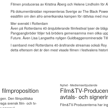
Filmen produceras av Kristina Åberg och Helene Lindholm för A
På dokumentärsidan representeras Sverige av The Black Powe
essäfilm om den afro-amerikanska kampen för rättvisa med mus
Mer svenskt i Rotterdam
Även på Rotterdams 40-årsjubilerande filmfestival lyser de blå
Pangpangbröder följer två bröders gemensamma men olika uppväx
Future. Även Lisa Langseths nyligen Guldbaggenominerade Till d
I samband med Rotterdams 40-årsfirande streamas också Roy A
detta eftersom det är den mest visade filmen i festivalens histo
Nyhet -
Medlemserbjudande
 filmproposition
Film&TV-Producent
avtals- och signer
gen. Den filmpolitiska
vaga svensk film- och tv-
Film&TV-Producenterna har ingå
 agerar f...