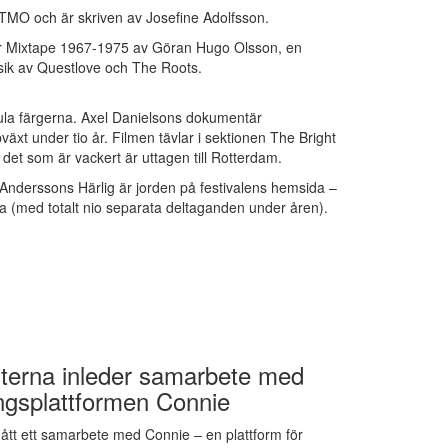
TMO och är skriven av Josefine Adolfsson.
r Mixtape 1967-1975 av Göran Hugo Olsson, en
ik av Questlove och The Roots.
gula färgerna. Axel Danielsons dokumentär
t under tio år. Filmen tävlar i sektionen The Bright
et som är vackert är uttagen till Rotterdam.
nderssons Härlig är jorden på festivalens hemsida –
ria (med totalt nio separata deltaganden under åren).
erna inleder samarbete med
ingsplattformen Connie
tt ett samarbete med Connie – en plattform för