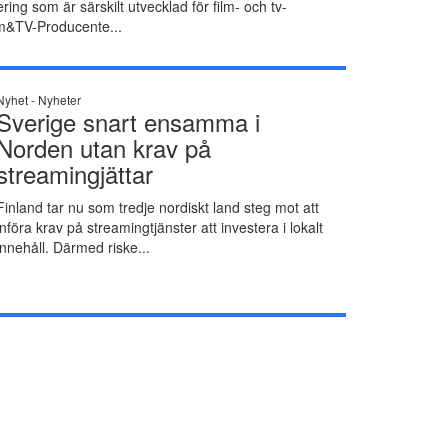
ring som är särskilt utvecklad för film- och tv-
m&TV-Producente...
Nyhet -
Nyheter
Sverige snart ensamma i
Norden utan krav på
streamingjättar
Finland tar nu som tredje nordiskt land steg mot att
införa krav på streamingtjänster att investera i lokalt
innehåll. Därmed riske...