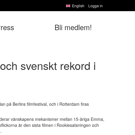
English
Logga in
ress
Bli medlem!
n och svenskt rekord i
lan på Berlins filmfestival, och i Rotterdam firas
h studerar vänskapens mekanismer mellan 15-åriga Emma,
ickorna är den sista filmen i Rookiesatsningen och
s.