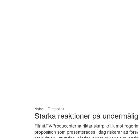
Nyhet -
Filmpolitik
Starka reaktioner på undermålig
Film&TV-Producenterna riktar skarp kritik mot regerin
proposition som presenterades i dag riskerar att förs
produktion i grunden. Medan andra europeiska länder