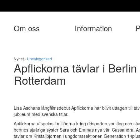
Om oss
Information
P
Nyhet -
Uncategorized
Apflickorna tävlar i Berli
Rotterdam
Lisa Aschans långfilmsdebut Apflickorna har blivit uttagen till täv
jubileum med svenska titlar.
Apflickorna utspelas i miljöerna kring ridsporten vaulting oc
hennes sjuåriga syster Sara och Emmas nya vän Cassandra. Apfl
tävlar om Kristallbjörnen i ungdomssektionen Generation 14plu